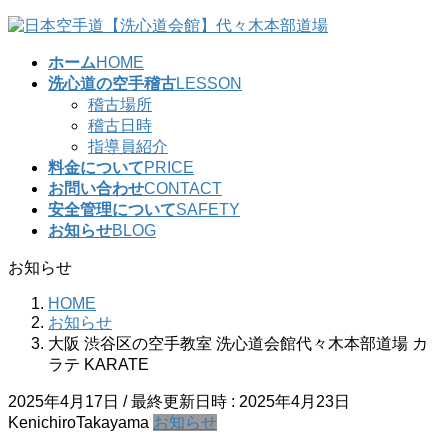
コ
ナ
ン
ビ
ホーム
HOME
テ
ゲ
洗心道の空手稽古
LESSON
ン
ー
稽古場所
ツ
シ
稽古日時
へ
ョ
指導員紹介
ス
ン
料金について
PRICE
キ
に
お問い合わせ
CONTACT
ッ
移
安全管理について
SAFETY
プ
動
お知らせ
BLOG
お知らせ
HOME
お知らせ
大阪 渋谷区の空手教室 洗心道会館代々木本部道場 カ
ラテ KARATE
2025年4月17日
/ 最終更新日時 :
2025年4月23日
KenichiroTakayama
お知らせ