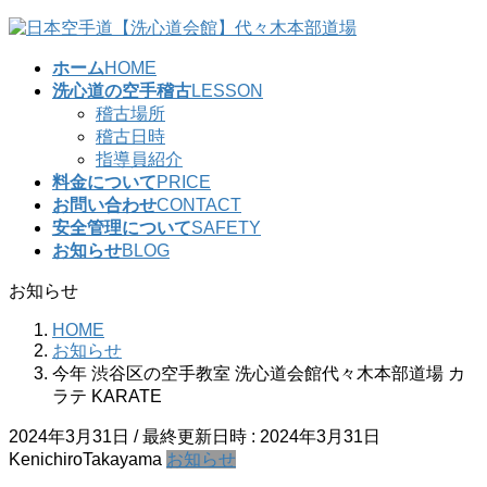
コ
ナ
ン
ビ
ホーム
HOME
テ
ゲ
洗心道の空手稽古
LESSON
ン
ー
稽古場所
ツ
シ
稽古日時
へ
ョ
指導員紹介
ス
ン
料金について
PRICE
キ
に
お問い合わせ
CONTACT
ッ
移
安全管理について
SAFETY
プ
動
お知らせ
BLOG
お知らせ
HOME
お知らせ
今年 渋谷区の空手教室 洗心道会館代々木本部道場 カ
ラテ KARATE
2024年3月31日
/ 最終更新日時 :
2024年3月31日
KenichiroTakayama
お知らせ