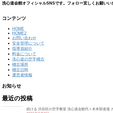
洗心道会館オフィシャルSNSです。フォロー宜しくお願いい
コンテンツ
HOME
HOME2
お問い合わせ
安全管理について
指導員紹介
料金について
洗心道の空手稽古
稽古場所
稽古日時
運営者情報
お知らせ
最近の投稿
続ける 渋谷区の空手教室 洗心道会館代々木本部道場 カラ