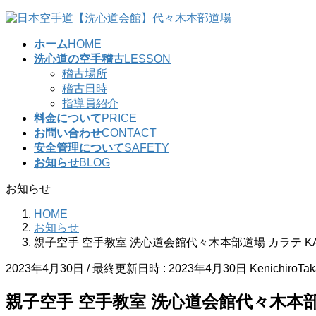
コ
ナ
ン
ビ
ホーム
HOME
テ
ゲ
洗心道の空手稽古
LESSON
ン
ー
稽古場所
ツ
シ
稽古日時
へ
ョ
指導員紹介
ス
ン
料金について
PRICE
キ
に
お問い合わせ
CONTACT
ッ
移
安全管理について
SAFETY
プ
動
お知らせ
BLOG
お知らせ
HOME
お知らせ
親子空手 空手教室 洗心道会館代々木本部道場 カラテ KA
2023年4月30日
/ 最終更新日時 :
2023年4月30日
KenichiroTa
親子空手 空手教室 洗心道会館代々木本部道