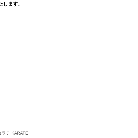
たします
。
テ KARATE