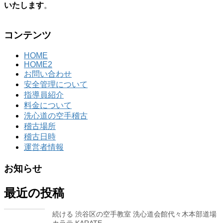
いたします
。
コンテンツ
HOME
HOME2
お問い合わせ
安全管理について
指導員紹介
料金について
洗心道の空手稽古
稽古場所
稽古日時
運営者情報
お知らせ
最近の投稿
続ける 渋谷区の空手教室 洗心道会館代々木本部道場
カラテ KARATE