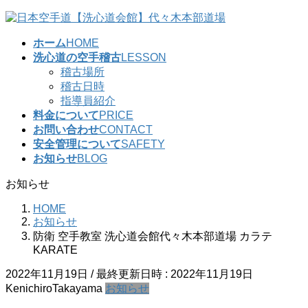
コ
ナ
ン
ビ
ホーム
HOME
テ
ゲ
洗心道の空手稽古
LESSON
ン
ー
稽古場所
ツ
シ
稽古日時
へ
ョ
指導員紹介
ス
ン
料金について
PRICE
キ
に
お問い合わせ
CONTACT
ッ
移
安全管理について
SAFETY
プ
動
お知らせ
BLOG
お知らせ
HOME
お知らせ
防衛 空手教室 洗心道会館代々木本部道場 カラテ
KARATE
2022年11月19日
/ 最終更新日時 :
2022年11月19日
KenichiroTakayama
お知らせ