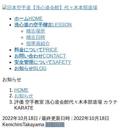
コ
ナ
ン
ビ
ホーム
HOME
テ
ゲ
洗心道の空手稽古
LESSON
ン
ー
稽古場所
ツ
シ
稽古日時
へ
ョ
指導員紹介
ス
ン
料金について
PRICE
キ
に
お問い合わせ
CONTACT
ッ
移
安全管理について
SAFETY
プ
動
お知らせ
BLOG
お知らせ
HOME
お知らせ
評価 空手教室 洗心道会館代々木本部道場 カラテ
KARATE
2022年10月18日
/ 最終更新日時 :
2022年10月18日
KenichiroTakayama
お知らせ