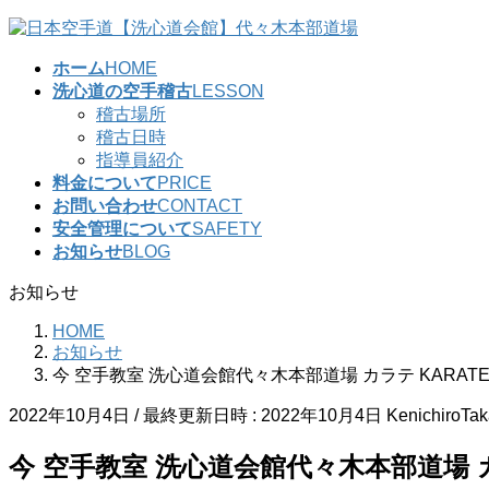
コ
ナ
ン
ビ
ホーム
HOME
テ
ゲ
洗心道の空手稽古
LESSON
ン
ー
稽古場所
ツ
シ
稽古日時
へ
ョ
指導員紹介
ス
ン
料金について
PRICE
キ
に
お問い合わせ
CONTACT
ッ
移
安全管理について
SAFETY
プ
動
お知らせ
BLOG
お知らせ
HOME
お知らせ
今 空手教室 洗心道会館代々木本部道場 カラテ KARAT
2022年10月4日
/ 最終更新日時 :
2022年10月4日
KenichiroTa
今 空手教室 洗心道会館代々木本部道場 カ