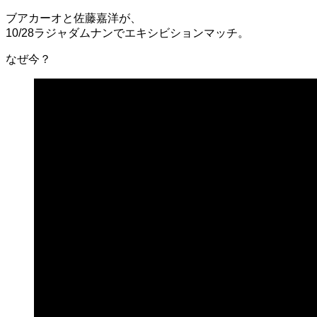
ブアカーオと佐藤嘉洋が、
10/28ラジャダムナンでエキシビションマッチ。
なぜ今？