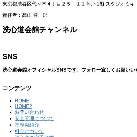
東京都渋谷区代々木４丁目２５－１１ 地下1階 スタジオミキ
責任者：髙山 健一郎
洗心道会館チャンネル
SNS
洗心道会館オフィシャルSNSです。フォロー宜しくお願いい
コンテンツ
HOME
HOME2
お問い合わせ
安全管理について
指導員紹介
料金について