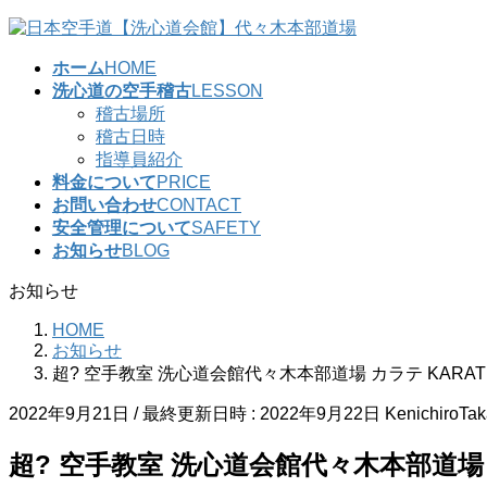
コ
ナ
ン
ビ
ホーム
HOME
テ
ゲ
洗心道の空手稽古
LESSON
ン
ー
稽古場所
ツ
シ
稽古日時
へ
ョ
指導員紹介
ス
ン
料金について
PRICE
キ
に
お問い合わせ
CONTACT
ッ
移
安全管理について
SAFETY
プ
動
お知らせ
BLOG
お知らせ
HOME
お知らせ
超? 空手教室 洗心道会館代々木本部道場 カラテ KARAT
2022年9月21日
/ 最終更新日時 :
2022年9月22日
KenichiroTa
超? 空手教室 洗心道会館代々木本部道場 