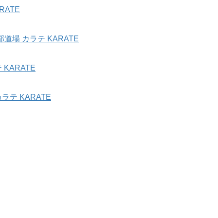
ATE
場 カラテ KARATE
KARATE
テ KARATE