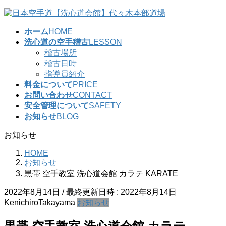
コ
ナ
ン
ビ
ホーム
HOME
テ
ゲ
洗心道の空手稽古
LESSON
ン
ー
稽古場所
ツ
シ
稽古日時
へ
ョ
指導員紹介
ス
ン
料金について
PRICE
キ
に
お問い合わせ
CONTACT
ッ
移
安全管理について
SAFETY
プ
動
お知らせ
BLOG
お知らせ
HOME
お知らせ
黒帯 空手教室 洗心道会館 カラテ KARATE
2022年8月14日
/ 最終更新日時 :
2022年8月14日
KenichiroTakayama
お知らせ