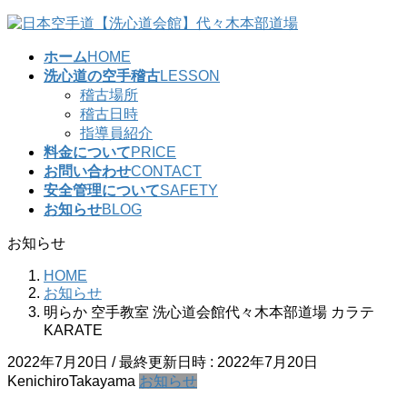
コ
ナ
ン
ビ
ホーム
HOME
テ
ゲ
洗心道の空手稽古
LESSON
ン
ー
稽古場所
ツ
シ
稽古日時
へ
ョ
指導員紹介
ス
ン
料金について
PRICE
キ
に
お問い合わせ
CONTACT
ッ
移
安全管理について
SAFETY
プ
動
お知らせ
BLOG
お知らせ
HOME
お知らせ
明らか 空手教室 洗心道会館代々木本部道場 カラテ
KARATE
2022年7月20日
/ 最終更新日時 :
2022年7月20日
KenichiroTakayama
お知らせ