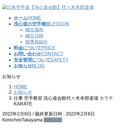
コ
ナ
ン
ビ
ホーム
HOME
テ
ゲ
洗心道の空手稽古
LESSON
ン
ー
稽古場所
ツ
シ
稽古日時
へ
ョ
指導員紹介
ス
ン
料金について
PRICE
キ
に
お問い合わせ
CONTACT
ッ
移
安全管理について
SAFETY
プ
動
お知らせ
BLOG
お知らせ
HOME
お知らせ
仕事 空手教室 洗心道会館代々木本部道場 カラテ
KARATE
2022年2月6日
/ 最終更新日時 :
2022年2月6日
KenichiroTakayama
お知らせ