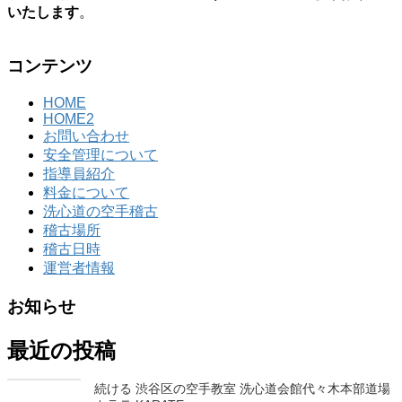
いたします
。
コンテンツ
HOME
HOME2
お問い合わせ
安全管理について
指導員紹介
料金について
洗心道の空手稽古
稽古場所
稽古日時
運営者情報
お知らせ
最近の投稿
続ける 渋谷区の空手教室 洗心道会館代々木本部道場