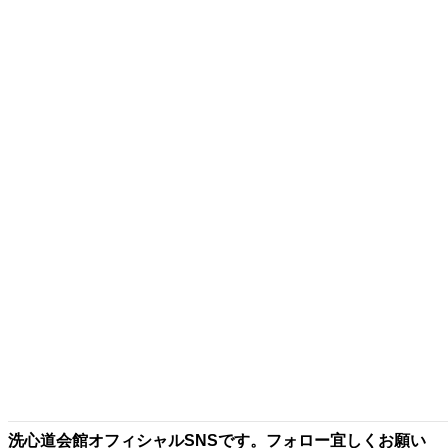
2026年6月10日
後楽園ホール 渋谷区の空手教室 洗心道会館代々木本
部道場 カラテ KARATE
2026年5月14日
洗心道会館代々木本部
東京都渋谷区代々木４丁目２５－１１ 地下1階 スタジオミ
キ
責任者：髙山 健一郎
洗心道会館チャンネル
SNS
洗心道会館オフィシャルSNSです。フォロー宜しくお願い