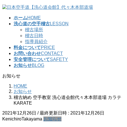
コ
ナ
ン
ビ
ホーム
HOME
テ
ゲ
洗心道の空手稽古
LESSON
ン
ー
稽古場所
ツ
シ
稽古日時
へ
ョ
指導員紹介
ス
ン
料金について
PRICE
キ
に
お問い合わせ
CONTACT
ッ
移
安全管理について
SAFETY
プ
動
お知らせ
BLOG
お知らせ
HOME
お知らせ
稽古納め 空手教室 洗心道会館代々木本部道場 カラテ
KARATE
2021年12月26日
/ 最終更新日時 :
2021年12月26日
KenichiroTakayama
お知らせ