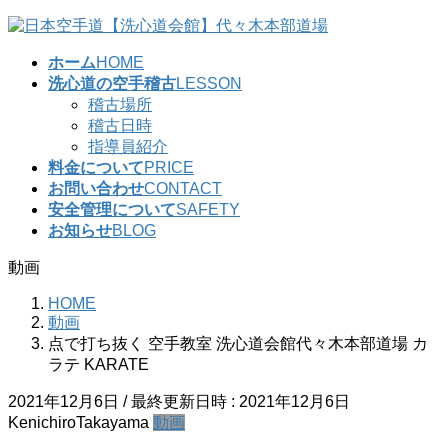
コ
ナ
ン
ビ
ホーム
HOME
テ
ゲ
洗心道の空手稽古
LESSON
ン
ー
稽古場所
ツ
シ
稽古日時
へ
ョ
指導員紹介
ス
ン
料金について
PRICE
キ
に
お問い合わせ
CONTACT
ッ
移
安全管理について
SAFETY
プ
動
お知らせ
BLOG
動画
HOME
動画
点で打ち抜く 空手教室 洗心道会館代々木本部道場 カ
ラテ KARATE
2021年12月6日
/ 最終更新日時 :
2021年12月6日
KenichiroTakayama
動画