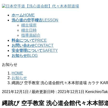
コ
ナ
ン
ビ
ホーム
HOME
テ
ゲ
洗心道の空手稽古
LESSON
ン
ー
稽古場所
ツ
シ
稽古日時
へ
ョ
指導員紹介
ス
ン
料金について
PRICE
キ
に
お問い合わせ
CONTACT
ッ
移
安全管理について
SAFETY
プ
動
お知らせ
BLOG
お知らせ
HOME
お知らせ
縄跳び 空手教室 洗心道会館代々木本部道場 カラテ KAR
2021年12月1日
/ 最終更新日時 :
2021年12月1日
KenichiroTa
縄跳び 空手教室 洗心道会館代々木本部道場