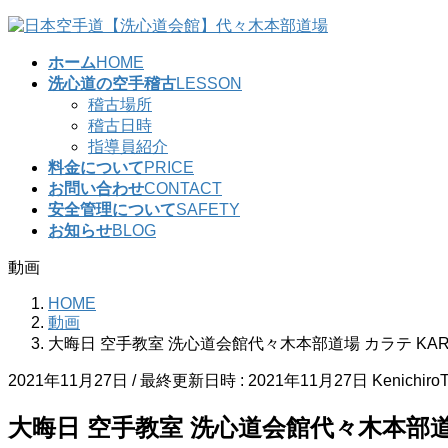
コ
ナ
ン
ビ
ホーム
HOME
テ
ゲ
洗心道の空手稽古
LESSON
ン
ー
稽古場所
ツ
シ
稽古日時
へ
ョ
指導員紹介
ス
ン
料金について
PRICE
キ
に
お問い合わせ
CONTACT
ッ
移
安全管理について
SAFETY
プ
動
お知らせ
BLOG
動画
HOME
動画
大晦日 空手教室 洗心道会館代々木本部道場 カラテ KAR
2021年11月27日
/ 最終更新日時 :
2021年11月27日
Kenichiro
大晦日 空手教室 洗心道会館代々木本部道場