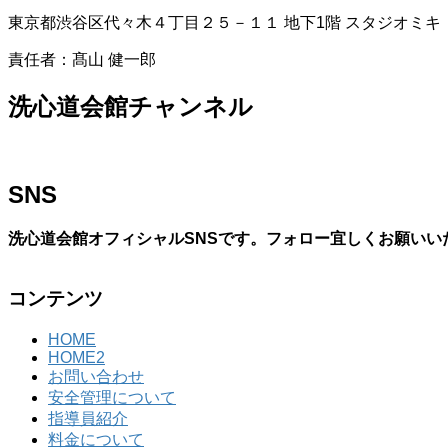
東京都渋谷区代々木４丁目２５－１１ 地下1階 スタジオミキ
責任者：髙山 健一郎
洗心道会館チャンネル
SNS
洗心道会館オフィシャルSNSです。フォロー宜しくお願いい
コンテンツ
HOME
HOME2
お問い合わせ
安全管理について
指導員紹介
料金について