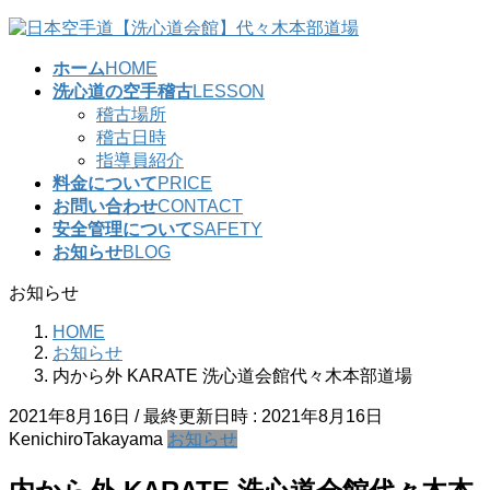
コ
ナ
ン
ビ
ホーム
HOME
テ
ゲ
洗心道の空手稽古
LESSON
ン
ー
稽古場所
ツ
シ
稽古日時
へ
ョ
指導員紹介
ス
ン
料金について
PRICE
キ
に
お問い合わせ
CONTACT
ッ
移
安全管理について
SAFETY
プ
動
お知らせ
BLOG
お知らせ
HOME
お知らせ
内から外 KARATE 洗心道会館代々木本部道場
2021年8月16日
/ 最終更新日時 :
2021年8月16日
KenichiroTakayama
お知らせ