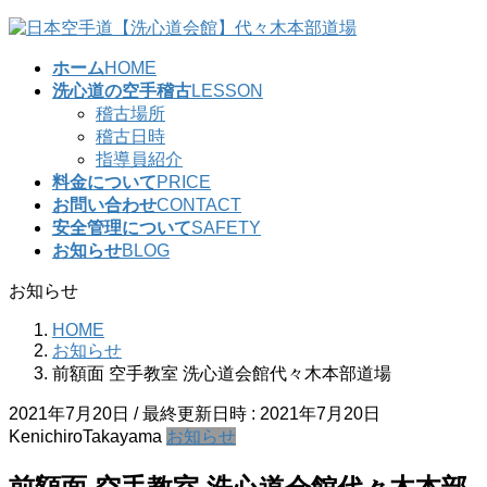
コ
ナ
ン
ビ
ホーム
HOME
テ
ゲ
洗心道の空手稽古
LESSON
ン
ー
稽古場所
ツ
シ
稽古日時
へ
ョ
指導員紹介
ス
ン
料金について
PRICE
キ
に
お問い合わせ
CONTACT
ッ
移
安全管理について
SAFETY
プ
動
お知らせ
BLOG
お知らせ
HOME
お知らせ
前額面 空手教室 洗心道会館代々木本部道場
2021年7月20日
/ 最終更新日時 :
2021年7月20日
KenichiroTakayama
お知らせ