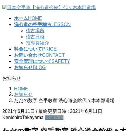
コ
ナ
ン
ビ
ホーム
HOME
テ
ゲ
洗心道の空手稽古
LESSON
ン
ー
稽古場所
ツ
シ
稽古日時
へ
ョ
指導員紹介
ス
ン
料金について
PRICE
キ
に
お問い合わせ
CONTACT
ッ
移
安全管理について
SAFETY
プ
動
お知らせ
BLOG
お知らせ
HOME
お知らせ
ただの数字 空手教室 洗心道会館代々木本部道場
2021年6月11日
/ 最終更新日時 :
2021年6月11日
KenichiroTakayama
お知らせ