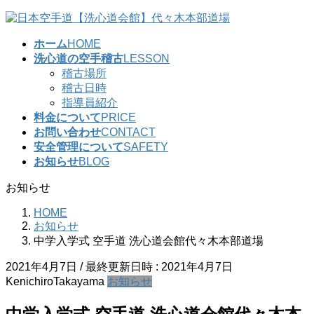
コ
ナ
ン
ビ
ホーム
HOME
テ
ゲ
洗心道の空手稽古
LESSON
ン
ー
稽古場所
ツ
シ
稽古日時
へ
ョ
指導員紹介
ス
ン
料金について
PRICE
キ
に
お問い合わせ
CONTACT
ッ
移
安全管理について
SAFETY
プ
動
お知らせ
BLOG
お知らせ
HOME
お知らせ
中学入学式 空手道 洗心道会館代々木本部道場
2021年4月7日
/ 最終更新日時 :
2021年4月7日
KenichiroTakayama
お知らせ