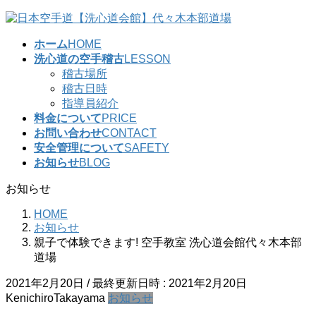
コ
ナ
ン
ビ
ホーム
HOME
テ
ゲ
洗心道の空手稽古
LESSON
ン
ー
稽古場所
ツ
シ
稽古日時
へ
ョ
指導員紹介
ス
ン
料金について
PRICE
キ
に
お問い合わせ
CONTACT
ッ
移
安全管理について
SAFETY
プ
動
お知らせ
BLOG
お知らせ
HOME
お知らせ
親子で体験できます! 空手教室 洗心道会館代々木本部
道場
2021年2月20日
/ 最終更新日時 :
2021年2月20日
KenichiroTakayama
お知らせ