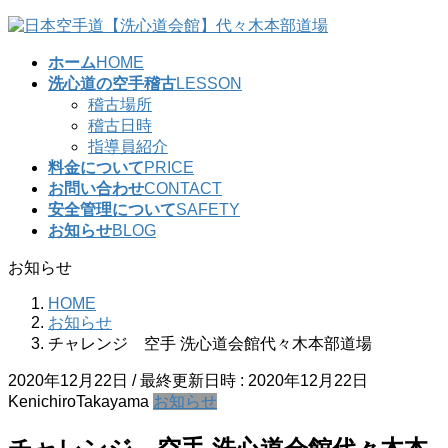
コ
ナ
ン
ビ
ホーム
HOME
テ
ゲ
洗心道の空手稽古
LESSON
ン
ー
稽古場所
ツ
シ
稽古日時
へ
ョ
指導員紹介
ス
ン
料金について
PRICE
キ
に
お問い合わせ
CONTACT
ッ
移
安全管理について
SAFETY
プ
動
お知らせ
BLOG
お知らせ
HOME
お知らせ
チャレンジ 空手 洗心道会館代々木本部道場
2020年12月22日
/ 最終更新日時 :
2020年12月22日
KenichiroTakayama
お知らせ