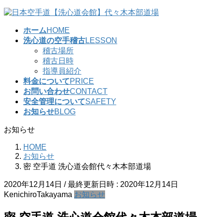
コ
ナ
ン
ビ
ホーム
HOME
テ
ゲ
洗心道の空手稽古
LESSON
ン
ー
稽古場所
ツ
シ
稽古日時
へ
ョ
指導員紹介
ス
ン
料金について
PRICE
キ
に
お問い合わせ
CONTACT
ッ
移
安全管理について
SAFETY
プ
動
お知らせ
BLOG
お知らせ
HOME
お知らせ
密 空手道 洗心道会館代々木本部道場
2020年12月14日
/ 最終更新日時 :
2020年12月14日
KenichiroTakayama
お知らせ