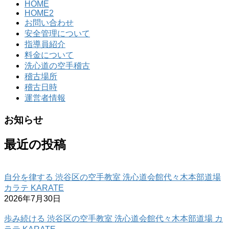
HOME
HOME2
お問い合わせ
安全管理について
指導員紹介
料金について
洗心道の空手稽古
稽古場所
稽古日時
運営者情報
お知らせ
最近の投稿
自分を律する 渋谷区の空手教室 洗心道会館代々木本部道場
カラテ KARATE
2026年7月30日
歩み続ける 渋谷区の空手教室 洗心道会館代々木本部道場 カ