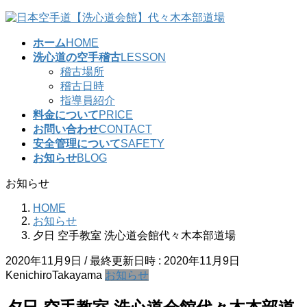
コ
ナ
ン
ビ
ホーム
HOME
テ
ゲ
洗心道の空手稽古
LESSON
ン
ー
稽古場所
ツ
シ
稽古日時
へ
ョ
指導員紹介
ス
ン
料金について
PRICE
キ
に
お問い合わせ
CONTACT
ッ
移
安全管理について
SAFETY
プ
動
お知らせ
BLOG
お知らせ
HOME
お知らせ
夕日 空手教室 洗心道会館代々木本部道場
2020年11月9日
/ 最終更新日時 :
2020年11月9日
KenichiroTakayama
お知らせ