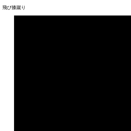
飛び膝蹴り