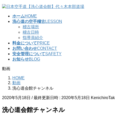
コ
ナ
ン
ビ
ホーム
HOME
テ
ゲ
洗心道の空手稽古
LESSON
ン
ー
稽古場所
ツ
シ
稽古日時
へ
ョ
指導員紹介
ス
ン
料金について
PRICE
キ
に
お問い合わせ
CONTACT
ッ
移
安全管理について
SAFETY
プ
動
お知らせ
BLOG
動画
HOME
動画
洗心道会館チャンネル
2020年5月18日
/ 最終更新日時 :
2020年5月18日
KenichiroTa
洗心道会館チャンネル