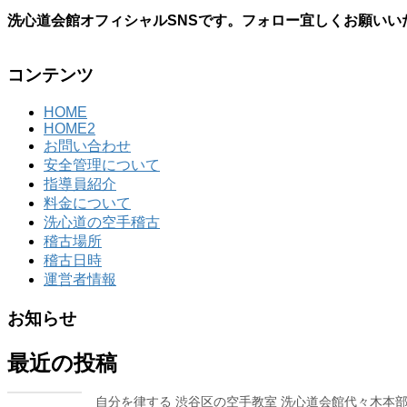
洗心道会館オフィシャルSNSです。フォロー宜しくお願いい
コンテンツ
HOME
HOME2
お問い合わせ
安全管理について
指導員紹介
料金について
洗心道の空手稽古
稽古場所
稽古日時
運営者情報
お知らせ
最近の投稿
自分を律する 渋谷区の空手教室 洗心道会館代々木本部道場