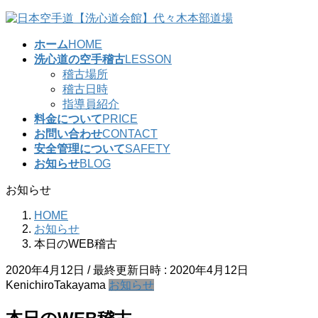
コ
ナ
ン
ビ
ホーム
HOME
テ
ゲ
洗心道の空手稽古
LESSON
ン
ー
稽古場所
ツ
シ
稽古日時
へ
ョ
指導員紹介
ス
ン
料金について
PRICE
キ
に
お問い合わせ
CONTACT
ッ
移
安全管理について
SAFETY
プ
動
お知らせ
BLOG
お知らせ
HOME
お知らせ
本日のWEB稽古
2020年4月12日
/ 最終更新日時 :
2020年4月12日
KenichiroTakayama
お知らせ