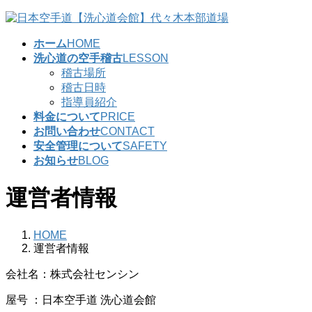
コ
ナ
ン
ビ
ホーム
HOME
テ
ゲ
洗心道の空手稽古
LESSON
ン
ー
稽古場所
ツ
シ
稽古日時
へ
ョ
指導員紹介
ス
ン
料金について
PRICE
キ
に
お問い合わせ
CONTACT
ッ
移
安全管理について
SAFETY
プ
動
お知らせ
BLOG
運営者情報
HOME
運営者情報
会社名：株式会社センシン
屋号 ：日本空手道 洗心道会館