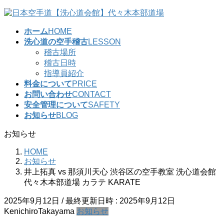
コ
ナ
ン
ビ
ホーム
HOME
テ
ゲ
洗心道の空手稽古
LESSON
ン
ー
稽古場所
ツ
シ
稽古日時
へ
ョ
指導員紹介
ス
ン
料金について
PRICE
キ
に
お問い合わせ
CONTACT
ッ
移
安全管理について
SAFETY
プ
動
お知らせ
BLOG
お知らせ
HOME
お知らせ
井上拓真 vs 那須川天心 渋谷区の空手教室 洗心道会館
代々木本部道場 カラテ KARATE
2025年9月12日
/ 最終更新日時 :
2025年9月12日
KenichiroTakayama
お知らせ