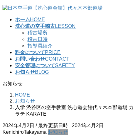
コ
ナ
ン
ビ
ホーム
HOME
テ
ゲ
洗心道の空手稽古
LESSON
ン
ー
稽古場所
ツ
シ
稽古日時
へ
ョ
指導員紹介
ス
ン
料金について
PRICE
キ
に
お問い合わせ
CONTACT
ッ
移
安全管理について
SAFETY
プ
動
お知らせ
BLOG
お知らせ
HOME
お知らせ
入学 渋谷区の空手教室 洗心道会館代々木本部道場 カ
ラテ KARATE
2024年4月2日
/ 最終更新日時 :
2024年4月2日
KenichiroTakayama
お知らせ