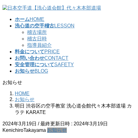
コ
ナ
ン
ビ
ホーム
HOME
テ
ゲ
洗心道の空手稽古
LESSON
ン
ー
稽古場所
ツ
シ
稽古日時
へ
ョ
指導員紹介
ス
ン
料金について
PRICE
キ
に
お問い合わせ
CONTACT
ッ
移
安全管理について
SAFETY
プ
動
お知らせ
BLOG
お知らせ
HOME
お知らせ
明日 渋谷区の空手教室 洗心道会館代々木本部道場 カ
ラテ KARATE
2024年3月19日
/ 最終更新日時 :
2024年3月19日
KenichiroTakayama
お知らせ