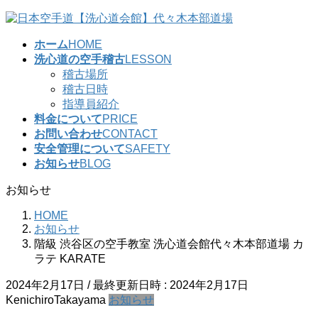
コ
ナ
ン
ビ
ホーム
HOME
テ
ゲ
洗心道の空手稽古
LESSON
ン
ー
稽古場所
ツ
シ
稽古日時
へ
ョ
指導員紹介
ス
ン
料金について
PRICE
キ
に
お問い合わせ
CONTACT
ッ
移
安全管理について
SAFETY
プ
動
お知らせ
BLOG
お知らせ
HOME
お知らせ
階級 渋谷区の空手教室 洗心道会館代々木本部道場 カ
ラテ KARATE
2024年2月17日
/ 最終更新日時 :
2024年2月17日
KenichiroTakayama
お知らせ