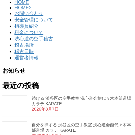
HOME
HOME2
お問い合わせ
安全管理について
指導員紹介
料金について
洗心道の空手稽古
稽古場所
稽古日時
運営者情報
お知らせ
最近の投稿
続ける 渋谷区の空手教室 洗心道会館代々木本部道場
カラテ KARATE
2026年8月7日
自分を律する 渋谷区の空手教室 洗心道会館代々木本
部道場 カラテ KARATE