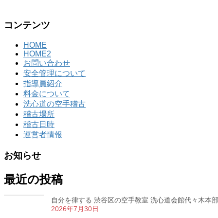
コンテンツ
HOME
HOME2
お問い合わせ
安全管理について
指導員紹介
料金について
洗心道の空手稽古
稽古場所
稽古日時
運営者情報
お知らせ
最近の投稿
自分を律する 渋谷区の空手教室 洗心道会館代々木本部道場
2026年7月30日