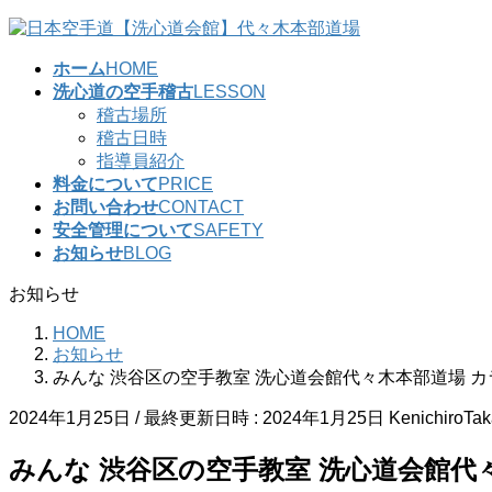
コ
ナ
ン
ビ
ホーム
HOME
テ
ゲ
洗心道の空手稽古
LESSON
ン
ー
稽古場所
ツ
シ
稽古日時
へ
ョ
指導員紹介
ス
ン
料金について
PRICE
キ
に
お問い合わせ
CONTACT
ッ
移
安全管理について
SAFETY
プ
動
お知らせ
BLOG
お知らせ
HOME
お知らせ
みんな 渋谷区の空手教室 洗心道会館代々木本部道場 カラ
2024年1月25日
/ 最終更新日時 :
2024年1月25日
KenichiroTa
みんな 渋谷区の空手教室 洗心道会館代々