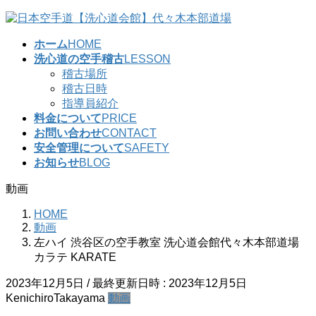
コ
ナ
ン
ビ
ホーム
HOME
テ
ゲ
洗心道の空手稽古
LESSON
ン
ー
稽古場所
ツ
シ
稽古日時
へ
ョ
指導員紹介
ス
ン
料金について
PRICE
キ
に
お問い合わせ
CONTACT
ッ
移
安全管理について
SAFETY
プ
動
お知らせ
BLOG
動画
HOME
動画
左ハイ 渋谷区の空手教室 洗心道会館代々木本部道場
カラテ KARATE
2023年12月5日
/ 最終更新日時 :
2023年12月5日
KenichiroTakayama
動画