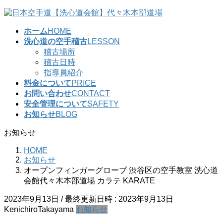
コ
ナ
ン
ビ
ホーム
HOME
テ
ゲ
洗心道の空手稽古
LESSON
ン
ー
稽古場所
ツ
シ
稽古日時
へ
ョ
指導員紹介
ス
ン
料金について
PRICE
キ
に
お問い合わせ
CONTACT
ッ
移
安全管理について
SAFETY
プ
動
お知らせ
BLOG
お知らせ
HOME
お知らせ
オープンフィンガーグローブ 渋谷区の空手教室 洗心道
会館代々木本部道場 カラテ KARATE
2023年9月13日
/ 最終更新日時 :
2023年9月13日
KenichiroTakayama
お知らせ