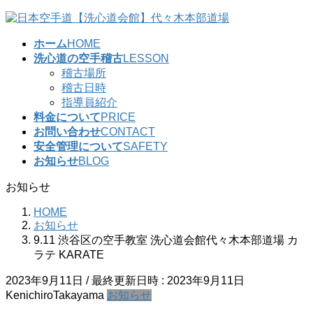
コ
ナ
ン
ビ
ホーム
HOME
テ
ゲ
洗心道の空手稽古
LESSON
ン
ー
稽古場所
ツ
シ
稽古日時
へ
ョ
指導員紹介
ス
ン
料金について
PRICE
キ
に
お問い合わせ
CONTACT
ッ
移
安全管理について
SAFETY
プ
動
お知らせ
BLOG
お知らせ
HOME
お知らせ
9.11 渋谷区の空手教室 洗心道会館代々木本部道場 カ
ラテ KARATE
2023年9月11日
/ 最終更新日時 :
2023年9月11日
KenichiroTakayama
お知らせ