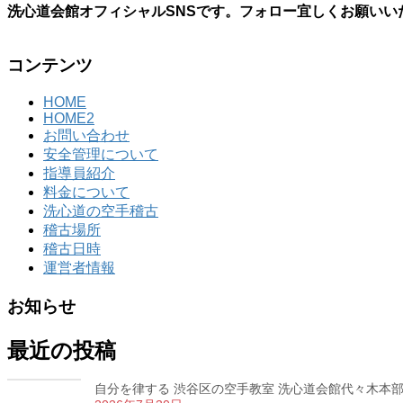
洗心道会館オフィシャルSNSです。フォロー宜しくお願いい
コンテンツ
HOME
HOME2
お問い合わせ
安全管理について
指導員紹介
料金について
洗心道の空手稽古
稽古場所
稽古日時
運営者情報
お知らせ
最近の投稿
自分を律する 渋谷区の空手教室 洗心道会館代々木本部道場