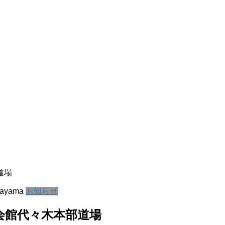
道場
kayama
お知らせ
会館代々木本部道場