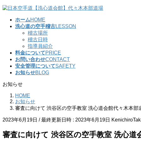
コ
ナ
ン
ビ
ホーム
HOME
テ
ゲ
洗心道の空手稽古
LESSON
ン
ー
稽古場所
ツ
シ
稽古日時
へ
ョ
指導員紹介
ス
ン
料金について
PRICE
キ
に
お問い合わせ
CONTACT
ッ
移
安全管理について
SAFETY
プ
動
お知らせ
BLOG
お知らせ
HOME
お知らせ
審査に向けて 渋谷区の空手教室 洗心道会館代々木本部
2023年6月19日
/ 最終更新日時 :
2023年6月19日
KenichiroTa
審査に向けて 渋谷区の空手教室 洗心道