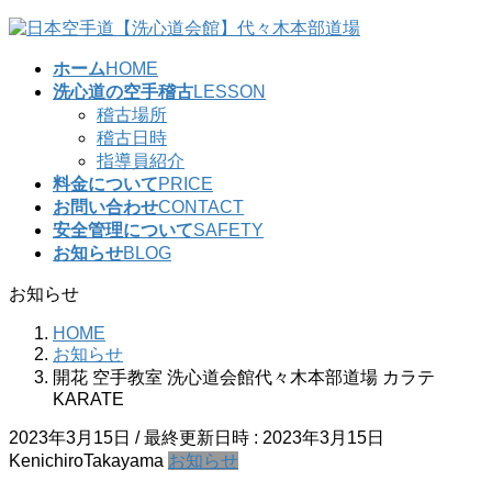
コ
ナ
ン
ビ
ホーム
HOME
テ
ゲ
洗心道の空手稽古
LESSON
ン
ー
稽古場所
ツ
シ
稽古日時
へ
ョ
指導員紹介
ス
ン
料金について
PRICE
キ
に
お問い合わせ
CONTACT
ッ
移
安全管理について
SAFETY
プ
動
お知らせ
BLOG
お知らせ
HOME
お知らせ
開花 空手教室 洗心道会館代々木本部道場 カラテ
KARATE
2023年3月15日
/ 最終更新日時 :
2023年3月15日
KenichiroTakayama
お知らせ