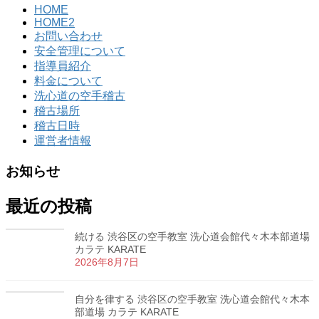
HOME
HOME2
お問い合わせ
安全管理について
指導員紹介
料金について
洗心道の空手稽古
稽古場所
稽古日時
運営者情報
お知らせ
最近の投稿
続ける 渋谷区の空手教室 洗心道会館代々木本部道場
カラテ KARATE
2026年8月7日
自分を律する 渋谷区の空手教室 洗心道会館代々木本
部道場 カラテ KARATE