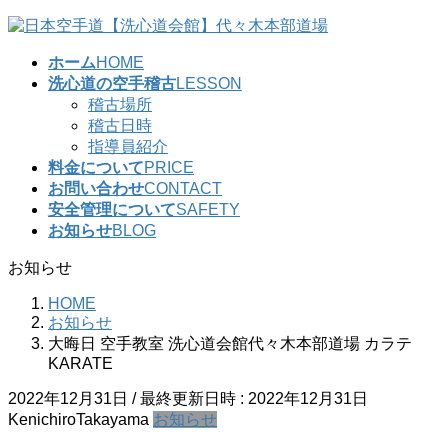
コ
ナ
ン
ビ
ホーム
HOME
テ
ゲ
洗心道の空手稽古
LESSON
ン
ー
稽古場所
ツ
シ
稽古日時
へ
ョ
指導員紹介
ス
ン
料金について
PRICE
キ
に
お問い合わせ
CONTACT
ッ
移
安全管理について
SAFETY
プ
動
お知らせ
BLOG
お知らせ
HOME
お知らせ
大晦日 空手教室 洗心道会館代々木本部道場 カラテ
KARATE
2022年12月31日
/ 最終更新日時 :
2022年12月31日
KenichiroTakayama
お知らせ