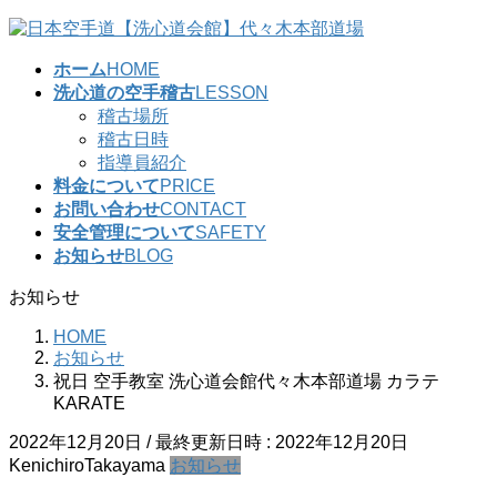
コ
ナ
ン
ビ
ホーム
HOME
テ
ゲ
洗心道の空手稽古
LESSON
ン
ー
稽古場所
ツ
シ
稽古日時
へ
ョ
指導員紹介
ス
ン
料金について
PRICE
キ
に
お問い合わせ
CONTACT
ッ
移
安全管理について
SAFETY
プ
動
お知らせ
BLOG
お知らせ
HOME
お知らせ
祝日 空手教室 洗心道会館代々木本部道場 カラテ
KARATE
2022年12月20日
/ 最終更新日時 :
2022年12月20日
KenichiroTakayama
お知らせ