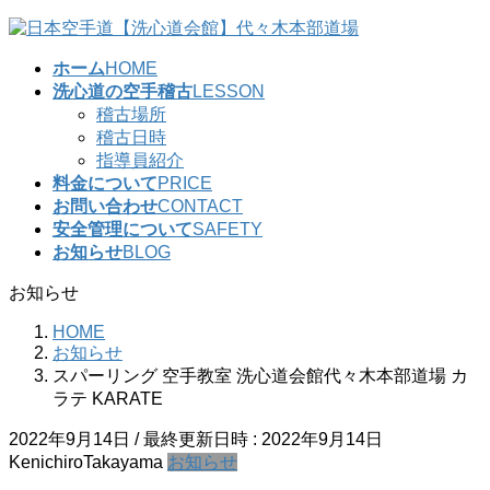
コ
ナ
ン
ビ
ホーム
HOME
テ
ゲ
洗心道の空手稽古
LESSON
ン
ー
稽古場所
ツ
シ
稽古日時
へ
ョ
指導員紹介
ス
ン
料金について
PRICE
キ
に
お問い合わせ
CONTACT
ッ
移
安全管理について
SAFETY
プ
動
お知らせ
BLOG
お知らせ
HOME
お知らせ
スパーリング 空手教室 洗心道会館代々木本部道場 カ
ラテ KARATE
2022年9月14日
/ 最終更新日時 :
2022年9月14日
KenichiroTakayama
お知らせ