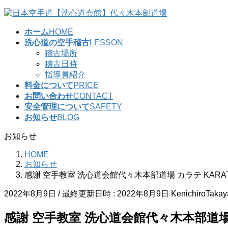
コ
ナ
ン
ビ
ホーム
HOME
テ
ゲ
洗心道の空手稽古
LESSON
ン
ー
稽古場所
ツ
シ
稽古日時
へ
ョ
指導員紹介
ス
ン
料金について
PRICE
キ
に
お問い合わせ
CONTACT
ッ
移
安全管理について
SAFETY
プ
動
お知らせ
BLOG
お知らせ
HOME
お知らせ
感謝 空手教室 洗心道会館代々木本部道場 カラテ KARA
2022年8月9日
/ 最終更新日時 :
2022年8月9日
KenichiroTaka
感謝 空手教室 洗心道会館代々木本部道場 