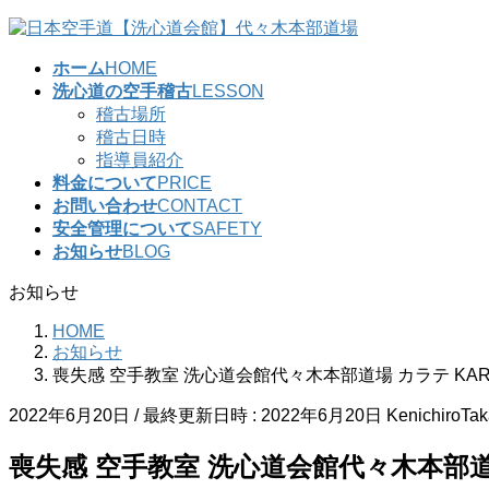
コ
ナ
ン
ビ
ホーム
HOME
テ
ゲ
洗心道の空手稽古
LESSON
ン
ー
稽古場所
ツ
シ
稽古日時
へ
ョ
指導員紹介
ス
ン
料金について
PRICE
キ
に
お問い合わせ
CONTACT
ッ
移
安全管理について
SAFETY
プ
動
お知らせ
BLOG
お知らせ
HOME
お知らせ
喪失感 空手教室 洗心道会館代々木本部道場 カラテ KAR
2022年6月20日
/ 最終更新日時 :
2022年6月20日
KenichiroTa
喪失感 空手教室 洗心道会館代々木本部道場