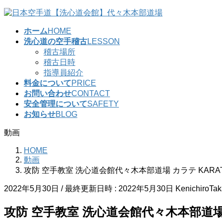
コ
ナ
ン
ビ
ホーム
HOME
テ
ゲ
洗心道の空手稽古
LESSON
ン
ー
稽古場所
ツ
シ
稽古日時
へ
ョ
指導員紹介
ス
ン
料金について
PRICE
キ
に
お問い合わせ
CONTACT
ッ
移
安全管理について
SAFETY
プ
動
お知らせ
BLOG
動画
HOME
動画
攻防 空手教室 洗心道会館代々木本部道場 カラテ KARA
2022年5月30日
/ 最終更新日時 :
2022年5月30日
KenichiroTa
攻防 空手教室 洗心道会館代々木本部道場 