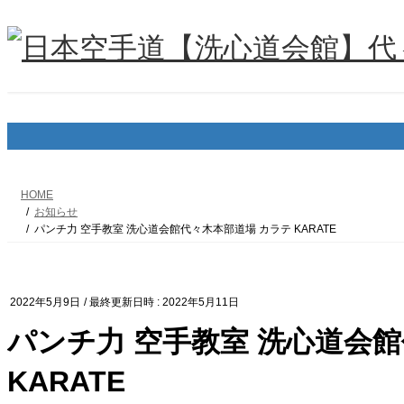
コ
ナ
ン
ビ
テ
ゲ
ン
ー
ツ
シ
へ
ョ
ス
ン
キ
に
ッ
移
プ
動
HOME
お知らせ
パンチ力 空手教室 洗心道会館代々木本部道場 カラテ KARATE
2022年5月9日
/ 最終更新日時 :
2022年5月11日
パンチ力 空手教室 洗心道会
KARATE