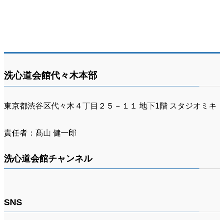
洗心道会館代々木本部
東京都渋谷区代々木４丁目２５－１１ 地下1階 スタジオミキ
責任者：髙山 健一郎
洗心道会館チャンネル
SNS