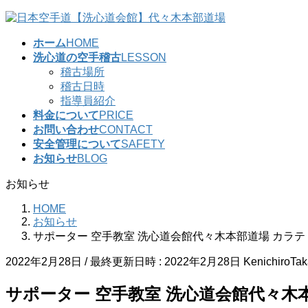
コ
ナ
ン
ビ
ホーム
HOME
テ
ゲ
洗心道の空手稽古
LESSON
ン
ー
稽古場所
ツ
シ
稽古日時
へ
ョ
指導員紹介
ス
ン
料金について
PRICE
キ
に
お問い合わせ
CONTACT
ッ
移
安全管理について
SAFETY
プ
動
お知らせ
BLOG
お知らせ
HOME
お知らせ
サポーター 空手教室 洗心道会館代々木本部道場 カラテ K
2022年2月28日
/ 最終更新日時 :
2022年2月28日
KenichiroTa
サポーター 空手教室 洗心道会館代々木本部