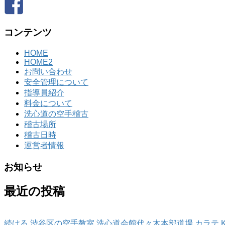
コンテンツ
HOME
HOME2
お問い合わせ
安全管理について
指導員紹介
料金について
洗心道の空手稽古
稽古場所
稽古日時
運営者情報
お知らせ
最近の投稿
続ける 渋谷区の空手教室 洗心道会館代々木本部道場 カラテ K