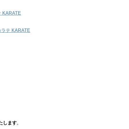
KARATE
テ KARATE
たします
。