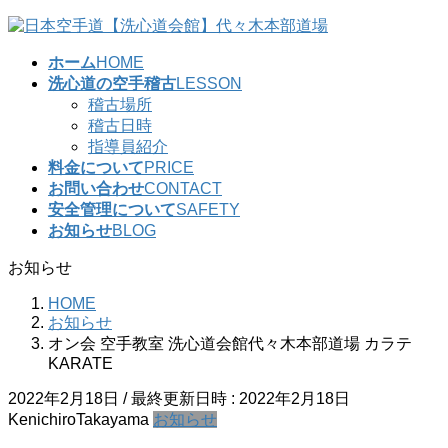
コ
ナ
ン
ビ
ホーム
HOME
テ
ゲ
洗心道の空手稽古
LESSON
ン
ー
稽古場所
ツ
シ
稽古日時
へ
ョ
指導員紹介
ス
ン
料金について
PRICE
キ
に
お問い合わせ
CONTACT
ッ
移
安全管理について
SAFETY
プ
動
お知らせ
BLOG
お知らせ
HOME
お知らせ
オン会 空手教室 洗心道会館代々木本部道場 カラテ
KARATE
2022年2月18日
/ 最終更新日時 :
2022年2月18日
KenichiroTakayama
お知らせ