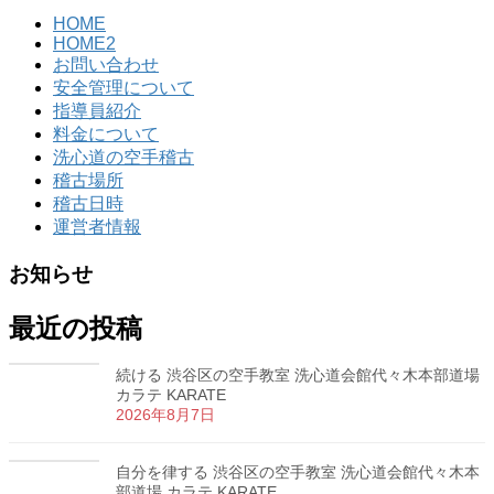
HOME
HOME2
お問い合わせ
安全管理について
指導員紹介
料金について
洗心道の空手稽古
稽古場所
稽古日時
運営者情報
お知らせ
最近の投稿
続ける 渋谷区の空手教室 洗心道会館代々木本部道場
カラテ KARATE
2026年8月7日
自分を律する 渋谷区の空手教室 洗心道会館代々木本
部道場 カラテ KARATE