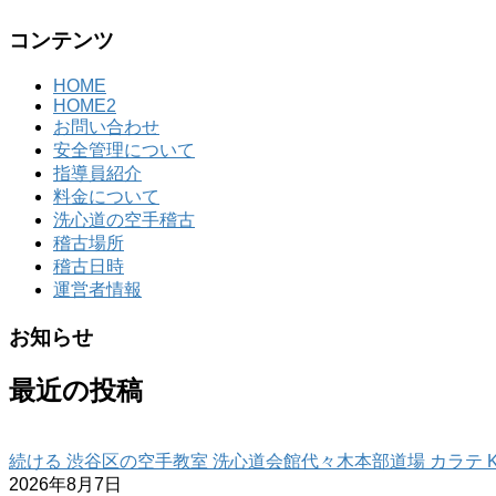
コンテンツ
HOME
HOME2
お問い合わせ
安全管理について
指導員紹介
料金について
洗心道の空手稽古
稽古場所
稽古日時
運営者情報
お知らせ
最近の投稿
続ける 渋谷区の空手教室 洗心道会館代々木本部道場 カラテ K
2026年8月7日