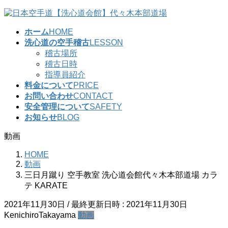
コ
ナ
ン
ビ
ホーム
HOME
テ
ゲ
洗心道の空手稽古
LESSON
ン
ー
稽古場所
ツ
シ
稽古日時
へ
ョ
指導員紹介
ス
ン
料金について
PRICE
キ
に
お問い合わせ
CONTACT
ッ
移
安全管理について
SAFETY
プ
動
お知らせ
BLOG
動画
HOME
動画
三日月蹴り 空手教室 洗心道会館代々木本部道場 カラ
テ KARATE
2021年11月30日
/ 最終更新日時 :
2021年11月30日
KenichiroTakayama
動画