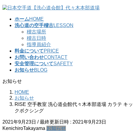
コ
ナ
ン
ビ
ホーム
HOME
テ
ゲ
洗心道の空手稽古
LESSON
ン
ー
稽古場所
ツ
シ
稽古日時
へ
ョ
指導員紹介
ス
ン
料金について
PRICE
キ
に
お問い合わせ
CONTACT
ッ
移
安全管理について
SAFETY
プ
動
お知らせ
BLOG
お知らせ
HOME
お知らせ
RISE 空手教室 洗心道会館代々木本部道場 カラテ キッ
クボクシング
2021年9月23日
/ 最終更新日時 :
2021年9月23日
KenichiroTakayama
お知らせ