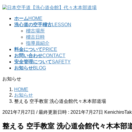
コ
ナ
ン
ビ
ホーム
HOME
テ
ゲ
洗心道の空手稽古
LESSON
ン
ー
稽古場所
ツ
シ
稽古日時
へ
ョ
指導員紹介
ス
ン
料金について
PRICE
キ
に
お問い合わせ
CONTACT
ッ
移
安全管理について
SAFETY
プ
動
お知らせ
BLOG
お知らせ
HOME
お知らせ
整える 空手教室 洗心道会館代々木本部道場
2021年7月27日
/ 最終更新日時 :
2021年7月27日
KenichiroTa
整える 空手教室 洗心道会館代々木本部