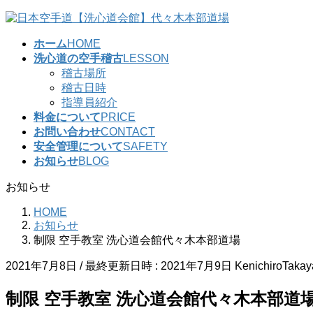
コ
ナ
ン
ビ
ホーム
HOME
テ
ゲ
洗心道の空手稽古
LESSON
ン
ー
稽古場所
ツ
シ
稽古日時
へ
ョ
指導員紹介
ス
ン
料金について
PRICE
キ
に
お問い合わせ
CONTACT
ッ
移
安全管理について
SAFETY
プ
動
お知らせ
BLOG
お知らせ
HOME
お知らせ
制限 空手教室 洗心道会館代々木本部道場
2021年7月8日
/ 最終更新日時 :
2021年7月9日
KenichiroTaka
制限 空手教室 洗心道会館代々木本部道