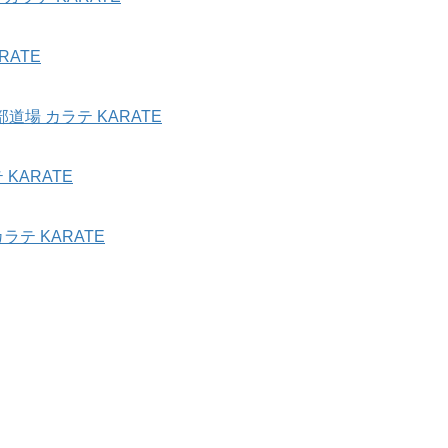
ATE
場 カラテ KARATE
KARATE
テ KARATE